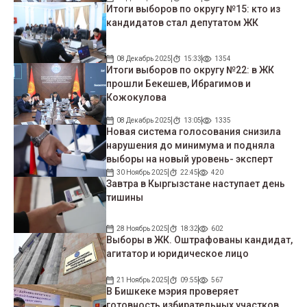
Итоги выборов по округу №15: кто из
кандидатов стал депутатом ЖК
08 Декабрь 2025
15:33
1354
Итоги выборов по округу №22: в ЖК
прошли Бекешев, Ибрагимов и
Кожокулова
08 Декабрь 2025
13:05
1335
Новая система голосования снизила
нарушения до минимума и подняла
выборы на новый уровень- эксперт
30 Ноябрь 2025
22:45
420
Завтра в Кыргызстане наступает день
тишины
28 Ноябрь 2025
18:32
602
Выборы в ЖК. Оштрафованы кандидат,
агитатор и юридическое лицо
21 Ноябрь 2025
09:55
567
В Бишкеке мэрия проверяет
готовность избирательных участков