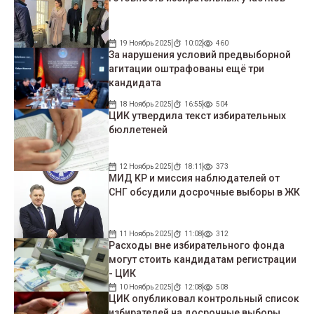
19 Ноябрь 2025
10:02
460
За нарушения условий предвыборной
агитации оштрафованы ещё три
кандидата
18 Ноябрь 2025
16:55
504
ЦИК утвердила текст избирательных
бюллетеней
12 Ноябрь 2025
18:11
373
МИД КР и миссия наблюдателей от
СНГ обсудили досрочные выборы в ЖК
11 Ноябрь 2025
11:08
312
Расходы вне избирательного фонда
могут стоить кандидатам регистрации
- ЦИК
10 Ноябрь 2025
12:08
508
ЦИК опубликовал контрольный список
избирателей на досрочные выборы