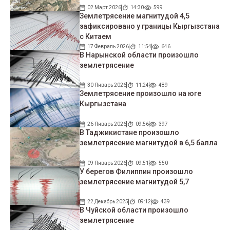
02 Март 2026
14:30
599
Землетрясение магнитудой 4,5
зафиксировано у границы Кыргызстана
с Китаем
17 Февраль 2026
11:54
646
В Нарынской области произошло
землетрясение
30 Январь 2026
11:24
489
Землетрясение произошло на юге
Кыргызстана
26 Январь 2026
09:56
397
В Таджикистане произошло
землетрясение магнитудой в 6,5 балла
09 Январь 2026
09:51
550
У берегов Филиппин произошло
землетрясение магнитудой 5,7
22 Декабрь 2025
09:12
439
В Чуйской области произошло
землетрясение