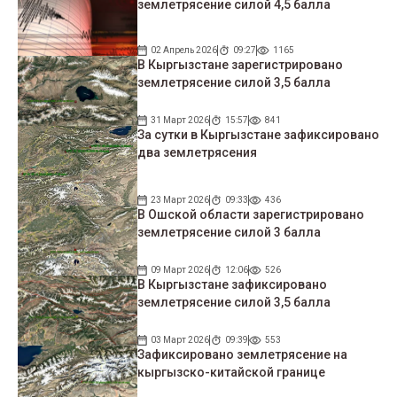
землетрясение силой 4,5 балла
02 Апрель 2026
09:27
1165
В Кыргызстане зарегистрировано
землетрясение силой 3,5 балла
31 Март 2026
15:57
841
За сутки в Кыргызстане зафиксировано
два землетрясения
23 Март 2026
09:33
436
В Ошской области зарегистрировано
землетрясение силой 3 балла
09 Март 2026
12:06
526
В Кыргызстане зафиксировано
землетрясение силой 3,5 балла
03 Март 2026
09:39
553
Зафиксировано землетрясение на
кыргызско-китайской границе