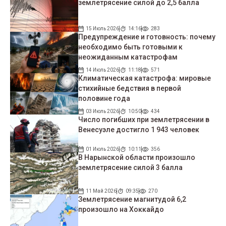
землетрясение силой до 2,5 балла
15 Июль 2026
14:16
283
Предупреждение и готовность: почему
необходимо быть готовыми к
неожиданным катастрофам
14 Июль 2026
11:18
571
Климатическая катастрофа: мировые
стихийные бедствия в первой
половине года
03 Июль 2026
10:50
434
Число погибших при землетрясении в
Венесуэле достигло 1 943 человек
01 Июль 2026
10:11
356
В Нарынской области произошло
землетрясение силой 3 балла
11 Май 2026
09:35
270
Землетрясение магнитудой 6,2
произошло на Хоккайдо