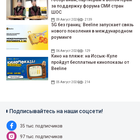
за поддержку форума СМИ стран
ШОС
09 Август 2026
2139
5G без границ: Beeline запускает связь
нового поколения в международном
роуминге
06 Август 2026
129
Кино на пляже: на Иссык-Куле
пройдут беcплатные кинопоказы от
Beeline
05 Август 2026
214
Подписывайтесь на наши соцсети!
35 тыс. подписчиков
97 тыс. подписчиков