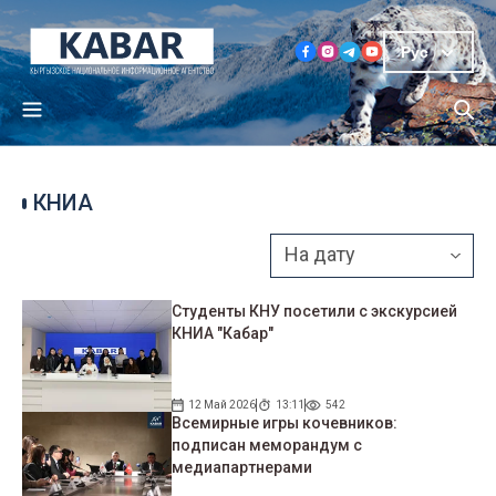
Рус
КНИА
Студенты КНУ посетили с экскурсией
КНИА "Кабар"
12 Май 2026
13:11
542
Всемирные игры кочевников:
подписан меморандум с
медиапартнерами