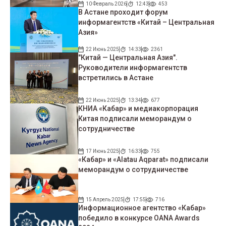
10 Февраль 2026
12:43
453
В Астане проходит форум
информагентств «Китай – Центральная
Азия»
22 Июнь 2025
14:33
2361
"Китай — Центральная Азия".
Руководители информагентств
встретились в Астане
22 Июнь 2025
13:34
677
КНИА «Кабар» и медиакорпорация
Китая подписали меморандум о
сотрудничестве
17 Июнь 2025
16:33
755
«Кабар» и «Alatau Aqparat» подписали
меморандум о сотрудничестве
15 Апрель 2025
17:55
716
Информационное агентство «Кабар»
победило в конкурсе OANA Awards