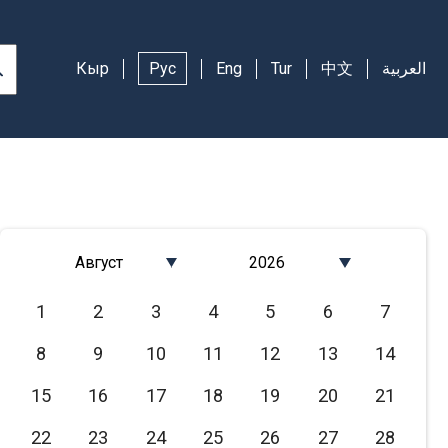
Кыр
Рус
Eng
Tur
中文
العربية
Август
2026
Январь
2026
1
2
3
4
5
6
7
Февраль
2025
8
9
10
11
12
13
14
Март
2024
Апрель
2023
15
16
17
18
19
20
21
Май
2022
22
23
24
25
26
27
28