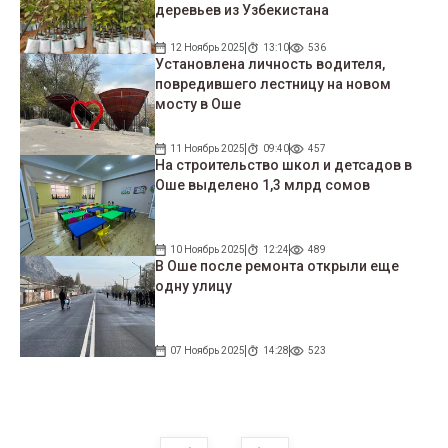
деревьев из Узбекистана
12 Ноябрь 2025
13:10
536
Установлена личность водителя,
повредившего лестницу на новом
мосту в Оше
11 Ноябрь 2025
09:40
457
На строительство школ и детсадов в
Оше выделено 1,3 млрд сомов
10 Ноябрь 2025
12:24
489
В Оше после ремонта открыли еще
одну улицу
07 Ноябрь 2025
14:28
523