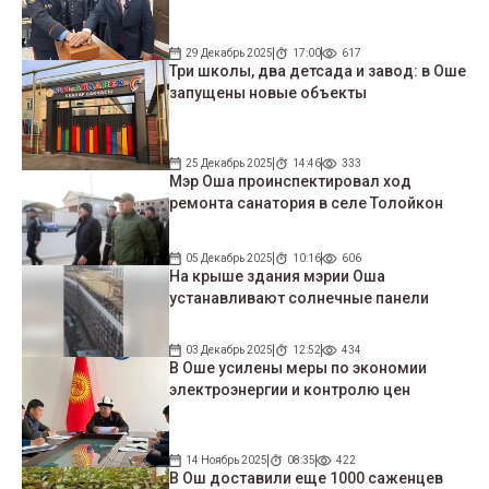
29 Декабрь 2025
17:00
617
Три школы, два детсада и завод: в Оше
запущены новые объекты
25 Декабрь 2025
14:46
333
Мэр Оша проинспектировал ход
ремонта санатория в селе Толойкон
05 Декабрь 2025
10:16
606
На крыше здания мэрии Оша
устанавливают солнечные панели
03 Декабрь 2025
12:52
434
В Оше усилены меры по экономии
электроэнергии и контролю цен
14 Ноябрь 2025
08:35
422
В Ош доставили еще 1000 саженцев