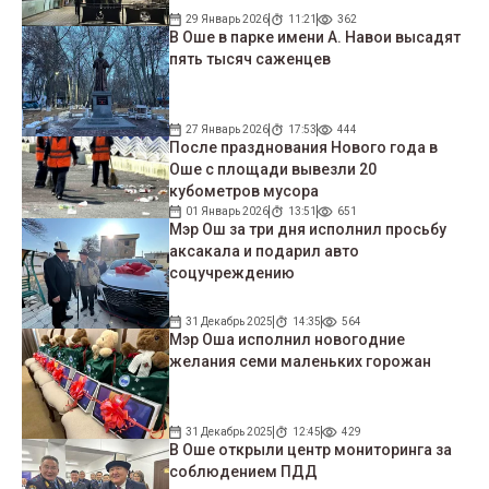
29 Январь 2026
11:21
362
В Оше в парке имени А. Навои высадят
пять тысяч саженцев
27 Январь 2026
17:53
444
После празднования Нового года в
Оше с площади вывезли 20
кубометров мусора
01 Январь 2026
13:51
651
Мэр Ош за три дня исполнил просьбу
аксакала и подарил авто
соцучреждению
31 Декабрь 2025
14:35
564
Мэр Оша исполнил новогодние
желания семи маленьких горожан
31 Декабрь 2025
12:45
429
В Оше открыли центр мониторинга за
соблюдением ПДД