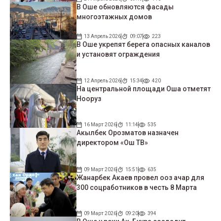
В Оше обновляются фасады
многоэтажных домов
13 Апрель 2026
09:07
223
В Оше укрепят берега опасных каналов
и установят ограждения
12 Апрель 2026
15:34
420
На центральной площади Оша отметят
Нооруз
16 Март 2026
11:14
535
Акылбек Орозматов назначен
директором «Ош ТВ»
09 Март 2026
15:51
635
Жанарбек Акаев провел ооз ачар для
300 соцработников в честь 8 Марта
09 Март 2026
09:20
394