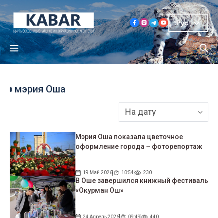
Рус
мэрия Оша
Мэрия Оша показала цветочное
оформление города – фоторепортаж
19 Май 2026
10:54
230
В Оше завершился книжный фестиваль
«Окурман Ош»
24 Апрель 2026
09:49
440