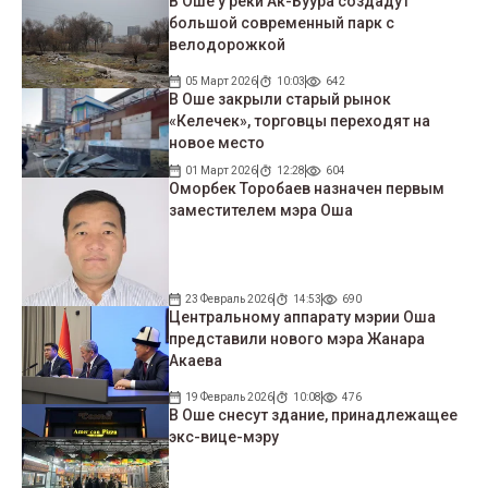
В Оше у реки Ак-Буура создадут
большой современный парк с
велодорожкой
05 Март 2026
10:03
642
В Оше закрыли старый рынок
«Келечек», торговцы переходят на
новое место
01 Март 2026
12:28
604
Оморбек Торобаев назначен первым
заместителем мэра Оша
23 Февраль 2026
14:53
690
Центральному аппарату мэрии Оша
представили нового мэра Жанара
Акаева
19 Февраль 2026
10:08
476
В Оше снесут здание, принадлежащее
экс-вице-мэру