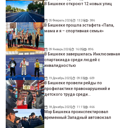
В Бишкеке откроют 12 новых улиц
05 Февраль 2026
13:26
386
В Бишкеке прошла эстафета «Папа,
мама и я – спортивная семья»
09 Январь 2026
16:05
896
В Бишкеке завершилась Инклюзивная
спартакиада среди людей с
инвалидностью
19 Декабрь 2025
09:33
609
В Бишкеке провели рейды по
профилактике правонарушений и
детского труда среди
несовершеннолетних
18 Декабрь 2025
11:11
466
Мэр Бишкека проинспектировал
временный Западный автовокзал