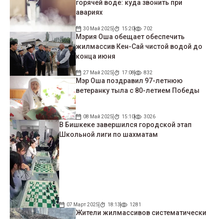
горячей воде: куда звонить при
авариях
30 Май 2025
15:20
702
Мэрия Оша обещает обеспечить
жилмассив Кен-Сай чистой водой до
конца июня
27 Май 2025
17:08
832
Мэр Оша поздравил 97-летнюю
ветеранку тыла с 80-летием Победы
08 Май 2025
15:10
3026
В Бишкеке завершился городской этап
Школьной лиги по шахматам
07 Март 2025
18:13
1281
Жители жилмассивов систематически