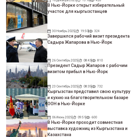
16 Декабрь 2025
13:18
428
В Нью-Йорке открыт избирательный
участок для кыргызстанцев
30 Ноябрь 2025
19:50
324
Завершился рабочий визит президента
Садыра Жапарова в Нью-Йорк
26 Сентябрь 2025
08:43
810
Президент Садыр Жапаров с рабочим
визитом прибыл в Нью-Йорк
23 Сентябрь 2025
08:35
732
Кыргызстан представил свою культуру
и кухню на благотворительном базаре
ООН в Нью-Йорке
06 Июнь 2025
09:51
600
В Нью-Йорке проходит совместная
выставка художниц из Кыргызстана и
Казахстана