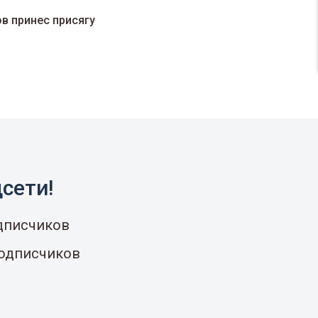
в принес присягу
сети!
одписчиков
подписчиков