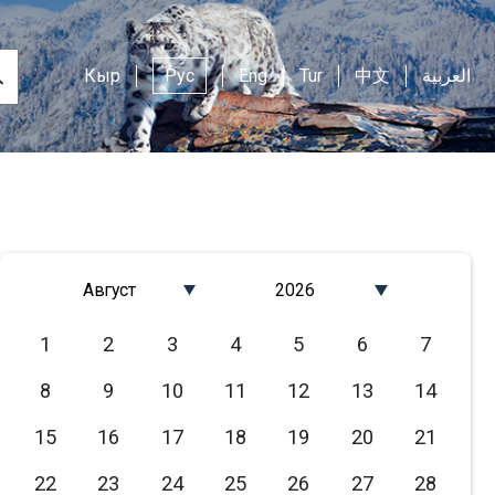
Кыр
Рус
Eng
Tur
中文
العربية
Август
2026
Январь
2026
1
2
3
4
5
6
7
Февраль
2025
8
9
10
11
12
13
14
Март
2024
Апрель
2023
15
16
17
18
19
20
21
Май
2022
22
23
24
25
26
27
28