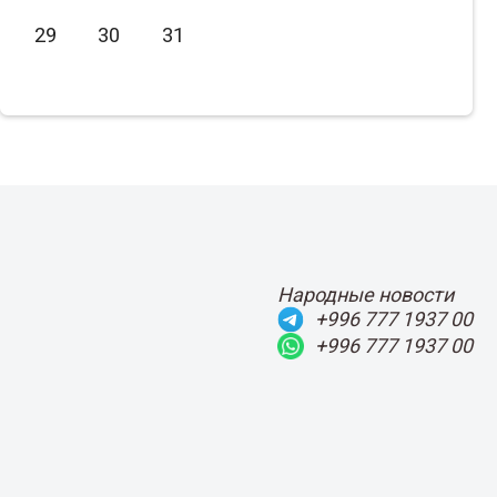
Июнь
2021
29
30
31
Июль
2020
Август
2019
Сентябрь
2018
Октябрь
2017
Ноябрь
2016
Декабрь
2015
Народные новости
+996 777 1937 00
+996 777 1937 00