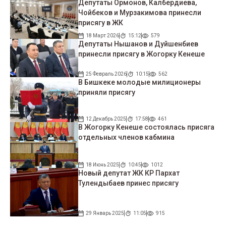
Депутаты Ормонов, Калбердиева,
Чойбеков и Мурзакимова принесли
присягу в ЖК
18 Март 2026
15:12
579
Депутаты Нышанов и Дуйшенбиев
принесли присягу в Жогорку Кенеше
25 Февраль 2026
10:15
562
В Бишкеке молодые милиционеры
приняли присягу
12 Декабрь 2025
17:58
461
В Жогорку Кенеше состоялась присяга
отдельных членов кабмина
18 Июнь 2025
10:45
1012
Новый депутат ЖК КР Пархат
Тулендыбаев принес присягу
29 Январь 2025
11:05
915