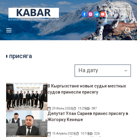
Рус
присяга
В Кыргызстане новые судьи местных
судов принесли присягу
29 Июнь 2026
13:29
387
Депутат Улан Сариев принес присягу в
Жогорку Кенеше
15 Апрель 2026
10:10
226