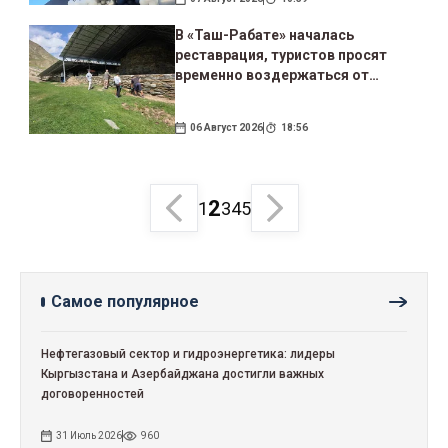
В «Таш-Рабате» началась
реставрация, туристов просят
временно воздержаться от
посещения
06 Август 2026
18:56
2
1
3
4
5
Самое популярное
Нефтегазовый сектор и гидроэнергетика: лидеры
Кыргызстана и Азербайджана достигли важных
договоренностей
31 Июль 2026
960