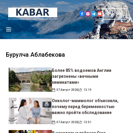
Рус
Бурулча Аблабекова
Более 85% водоемов Англии
загрязнены «вечными
химикатами»
07 Август 2026
13:19
Онколог-маммолог объяснила,
почему перед беременностью
важно пройти обследование
07 Август 2026
13:01
В некоторых районах Оша