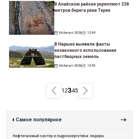
В Алайском районе укрепляют 238
метров берега реки Терек
06 Август 2026
12:09
В Нарыне выявили факты
незаконного использования
пастбищных земель
06 Август 2026
12:05
3
1
2
4
5
Самое популярное
Нефтегазовый сектор и гидроэнергетика: лидеры