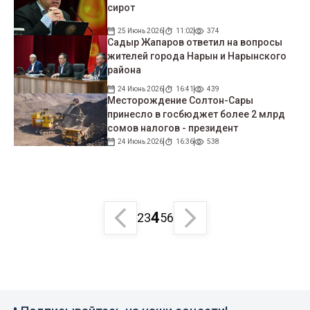
сирот
25 Июнь 2026
11:02
374
Садыр Жапаров ответил на вопросы
жителей города Нарын и Нарынского
района
24 Июнь 2026
16:41
439
Месторождение Солтон-Сары
принесло в госбюджет более 2 млрд
сомов налогов - президент
24 Июнь 2026
16:36
538
4
2
3
5
6