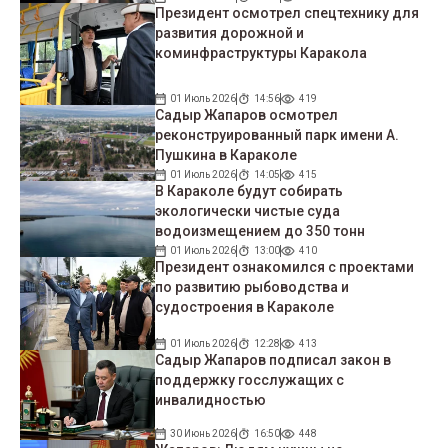
Президент осмотрел спецтехнику для
развития дорожной и
коминфраструктуры Каракола
01 Июль 2026
14:56
419
Садыр Жапаров осмотрел
реконструированный парк имени А.
Пушкина в Караколе
01 Июль 2026
14:05
415
В Караколе будут собирать
экологически чистые суда
водоизмещением до 350 тонн
01 Июль 2026
13:00
410
Президент ознакомился с проектами
по развитию рыбоводства и
судостроения в Караколе
01 Июль 2026
12:28
413
Садыр Жапаров подписал закон в
поддержку госслужащих с
инвалидностью
30 Июнь 2026
16:50
448