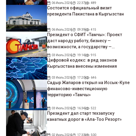
06 Июль 2026
22:37
489
Состоится официальный визит
президента Пакистана в Кыргызстан
06 Июль 2026
09:39
415
Президент о СФИТ «Тамчы»: Проект
даст народу работу, бизнесу —
возможности, а государству —
экономический рост»
03 Июль 2026
19:14
915
Цифровой кодекс: в ряд законов
Кыргызстана внесены изменения
03 Июль 2026
17:20
646
Садыр Жапаров открыл на Иссык-Куле
финансово-инвестиционную
территорию «Тамчы»
03 Июль 2026
16:34
522
Президент дал старт техзапуску
канатных дорог в «Ала-Тоо Резорт»
02 Июль 2026
17:33
500