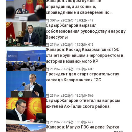
Жапаров: Людям нужны не
оправдания, а законные,
справедливые и своевременно
принимаемые решения
30 Июнь 2026
15:00
449
Садыр Жапаров выразил
соболезнования руководству и народу
Венесуэлы
27 Июнь 2026
11:30
615
Жапаров: Каскад Казарманских ГЭС
станет крупнейшим энергопроектом в
истории независимого КР
25 Июнь 2026
18:41
605
Президент дал старт строительству
каскада Казарманских ГЭС
25 Июнь 2026
18:24
566
Садыр Жапаров ответил на вопросы
жителей Ак-Талинского района
25 Июнь 2026
16:14
427
Жапаров: Малую ГЭС на реке Куртка