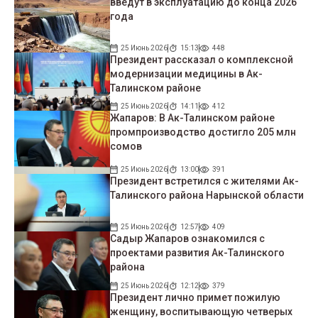
введут в эксплуатацию до конца 2026
года
25 Июнь 2026
15:13
448
Президент рассказал о комплексной
модернизации медицины в Ак-
Талинском районе
25 Июнь 2026
14:11
412
Жапаров: В Ак-Талинском районе
промпроизводство достигло 205 млн
сомов
25 Июнь 2026
13:00
391
Президент встретился с жителями Ак-
Талинского района Нарынской области
25 Июнь 2026
12:57
409
Садыр Жапаров ознакомился с
проектами развития Ак-Талинского
района
25 Июнь 2026
12:12
379
Президент лично примет пожилую
женщину, воспитывающую четверых