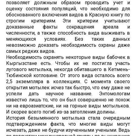
позволяет должным образом проводить учет и
оценку состояния популяций, что необходимо для
обоснованного включения видов в Красную книгу по
строгим критериям. Эти критерии учитывают
доказанные факты сокращения ареала и
численности, а также способность вида выживать в
меняющихся условиях. Без таких данных
невозможно доказать необходимость охраны даже
самых редких видов.
Необходимость охранять некоторые виды бабочек в
Кыргызстане есть. Чтобы их не постигла участь
лугового мотылька, некогда обитавшего в Кетмень-
Тюбинской котловине. От этого вида осталось всего
2,5 экземпляра в коллекциях. С момента своего
открытия мотылек исчез так быстро, что ему даже не
успели дать научное название. Энтомологам
известно лишь то, что он был совершенно не похож
ни на евроазиатские, ни на горные виды мотыльков.
И скорее всего погиб из-за затопления долины.
История безымянного мотылька стала очередным
подтверждением факта, что многие виды могут
исчезать, даже не будучи изученными учеными. Ведь