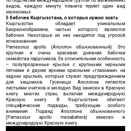
по подсчетам международной группы по выживанию
видов, каждую минуту планета теряет один вид
насекомых.
5 бабочек Кыргызстана, о которых нужно знать
Кыргызстан обладает уникальным
биоразнообразием, частью которого являются
бабочки. Некоторые из них находятся под угрозой
исчезновения.
Parnassius apollo (Аполлон обыкновенный). Это
крупная и очень красивая дневная бабочка
семейства парусников. Ее отличительная особенность
– полупрозрачные крылья с крупными черными
пятнами и двумя яркими красными «глазками» на
задних крыльях, которые служат предупреждением
для хищников. Гусеницы Аполлона питаются
листьями очитков и молодил. Вид занесен в Красную
книгу многих стран, включая международную
Красную книгу. В Кыргызстане обитают
специфические подвиды, требующие особого
внимания Подвид Аполлона обыкновенного
(Parnassius apollo mesabahera) занесен в
международную Красную книгу.