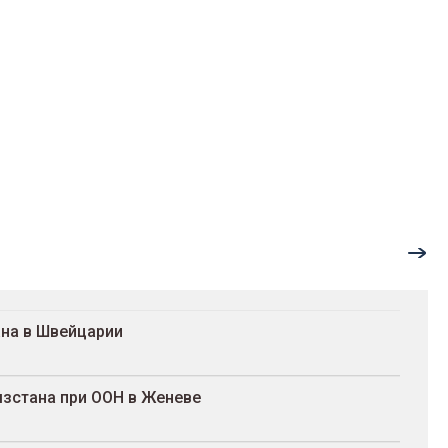
на в Швейцарии
зстана при ООН в Женеве