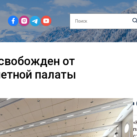
свобожден от
четной палаты
«
п
с