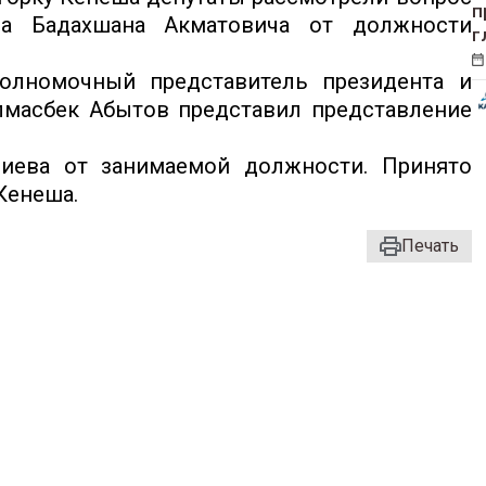
п
а Бадахшана Акматовича от должности
г
олномочный представитель президента и
лмасбек Абытов представил представление
иева от занимаемой должности. Принято
Кенеша.
Печать