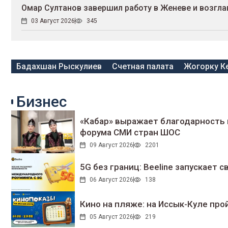
Омар Султанов завершил работу в Женеве и возгл
03 Август 2026
345
Бадахшан Рыскулиев
Счетная палата
Жогорку К
Бизнес
«Кабар» выражает благодарность 
форума СМИ стран ШОС
09 Август 2026
2201
5G без границ: Beeline запускает
06 Август 2026
138
Кино на пляже: на Иссык-Куле про
05 Август 2026
219