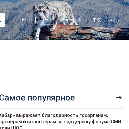
Кыр
Рус
Eng
Tur
中文
العربية
Самое популярное
Кабар» выражает благодарность госорганам,
артнерам и волонтерам за поддержку форума СМИ
тран ШОС