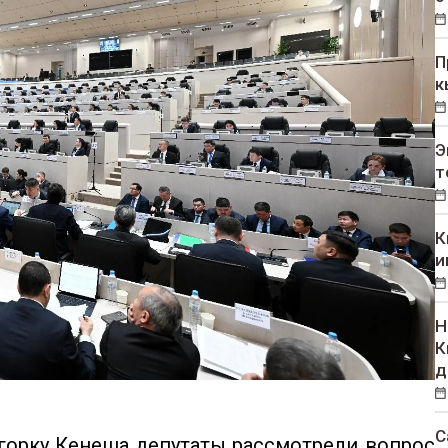
П
к
Э
т
К
и
Н
К
д
С
горку Кенеша депутаты рассмотрели вопрос