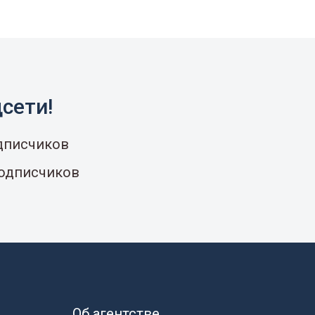
сети!
одписчиков
подписчиков
Об агентстве