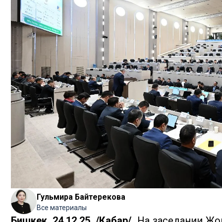
Гульмира Байтерекова
Все материалы
Бишкек, 24.12.25. /Кабар/.
На заседании Жо