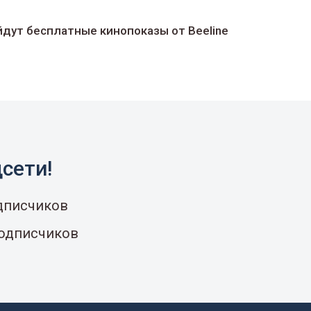
йдут беcплатные кинопоказы от Beeline
сети!
одписчиков
подписчиков