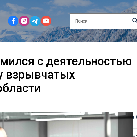
омился с деятельностью
ву взрывчатых
области
«