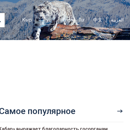
Кыр
Рус
Eng
Tur
中文
العربية
Самое популярное
Кабар» выражает благодарность госорганам,