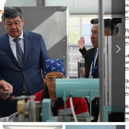
п
с
П
к
«
о
Э
т
К
и