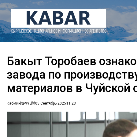
Бакыт Торобаев ознак
завода по производст
материалов в Чуйской 
Кабмин
995
05 Сентябрь 2025
11:23