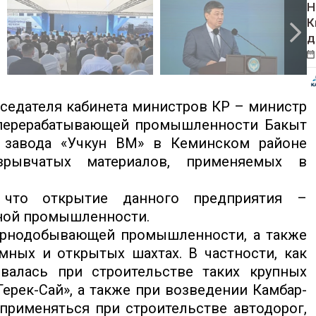
Н
К
д
седателя кабинета министров КР – министр
и перерабатывающей промышленности Бакыт
 завода «Учкун ВМ» в Кеминском районе
зрывчатых материалов, применяемых в
 что открытие данного предприятия –
нной промышленности.
орнодобывающей промышленности, а также
ных и открытых шахтах. В частности, как
овалась при строительстве таких крупных
Терек-Сай», а также при возведении Камбар-
применяться при строительстве автодорог,