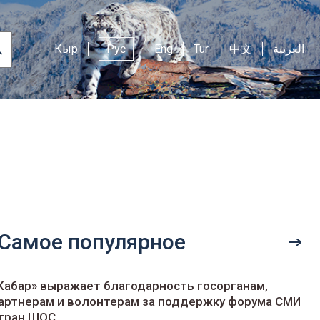
Кыр
Рус
Eng
Tur
中文
العربية
Самое популярное
Кабар» выражает благодарность госорганам,
артнерам и волонтерам за поддержку форума СМИ
тран ШОС