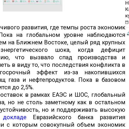
Н
К
к
чивого развития, где темпы роста экономик
Пока на глобальном уровне наблюдаются
ем на Ближнем Востоке, целый ряд крупных
энергетического шока, когда дефицит
нию, что вызвало спад производства и
ть в виду то, что последствия конфликта в
госрочный эффект из-за накопившихся
ищ газа и нефтепродуктов. Пока в базовом
ся до 2,5%.
поставок в рамках ЕАЭС и ШОС, глобальный
а, но не столь заметному как в остальном
 устойчивость, но и поддерживать высокую
 докладе
Евразийского банка развития
вии с которым совокупный объем экономик