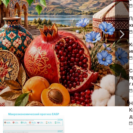
П
к
К
и
С
п
г
Н
К
д