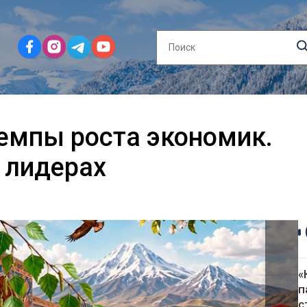
емпы роста экономик.
 лидерах
«
п
с