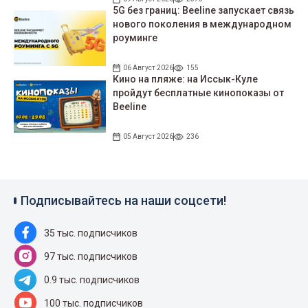
5G без границ: Beeline запускает связь
нового поколения в международном
роуминге
06 Август 2026
155
Кино на пляже: на Иссык-Куле
пройдут беcплатные кинопоказы от
Beeline
05 Август 2026
236
Подписывайтесь на наши соцсети!
35 тыс. подписчиков
97 тыс. подписчиков
0.9 тыс. подписчиков
100 тыс. подписчиков