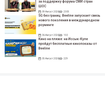
за поддержку форума СМИ стран
ШОС
09 Август 2026
2305
5G без границ: Beeline запускает связь
нового поколения в международном
роуминге
06 Август 2026
150
Кино на пляже: на Иссык-Куле
пройдут беcплатные кинопоказы от
Beeline
05 Август 2026
229
Подписывайтесь на наши соцсети!
35 тыс. подписчиков
97 тыс. подписчиков