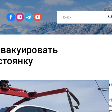
эвакуировать
стоянку
«
п
с