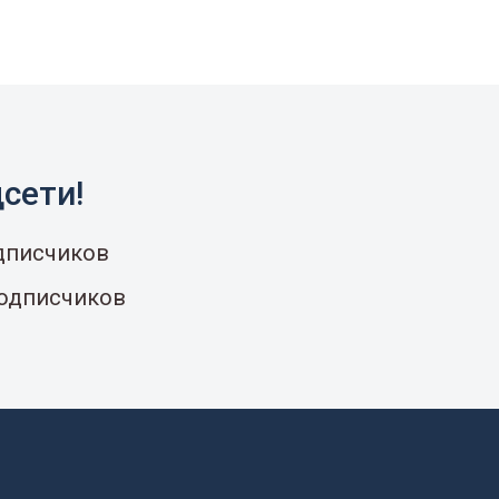
сети!
одписчиков
подписчиков