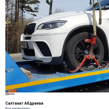
www
Салтанат Абдраева
Все материалы