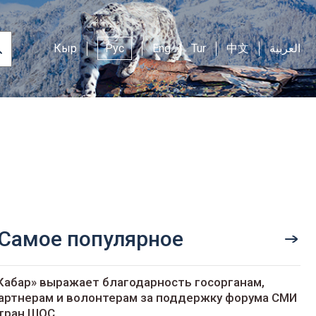
Кыр
Рус
Eng
Tur
中文
العربية
Самое популярное
Кабар» выражает благодарность госорганам,
артнерам и волонтерам за поддержку форума СМИ
тран ШОС