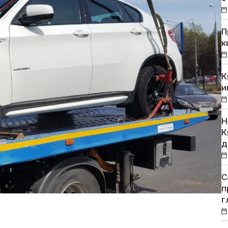
П
к
К
и
Н
К
д
С
п
г