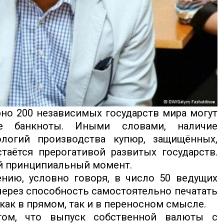
но 200 независимых государств мира могут
ые банкноты. Иными словами, наличие
логий производства купюр, защищённых,
таётся прерогативой развитых государств.
й принципиальный момент.
нию, условно говоря, в число 50 ведущих
через способность самостоятельно печатать
как в прямом, так и в переносном смысле.
том, что выпуск собственной валюты с