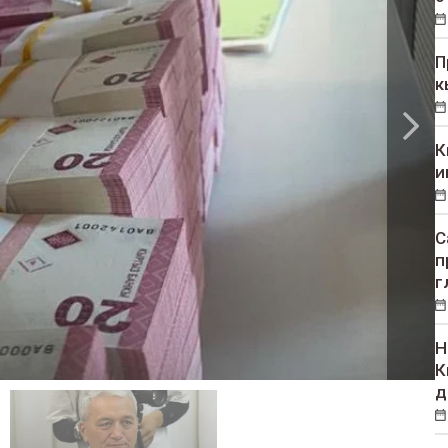
П
к
К
и
С
п
г
Н
К
д