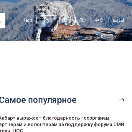
Кыр
Рус
Eng
Tur
中文
العربية
Самое популярное
Кабар» выражает благодарность госорганам,
артнерам и волонтерам за поддержку форума СМИ
тран ШОС