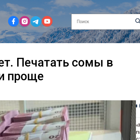
т. Печатать сомы в
и проще
«
п
с