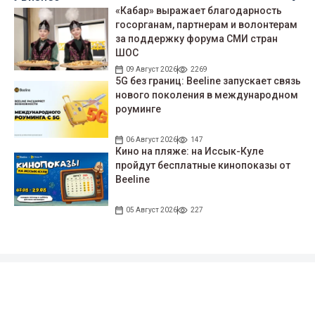
«Кабар» выражает благодарность
госорганам, партнерам и волонтерам
за поддержку форума СМИ стран
ШОС
09 Август 2026
2269
5G без границ: Beeline запускает связь
нового поколения в международном
роуминге
06 Август 2026
147
Кино на пляже: на Иссык-Куле
пройдут беcплатные кинопоказы от
Beeline
05 Август 2026
227
Подписывайтесь на наши соцсети!
35 тыс. подписчиков