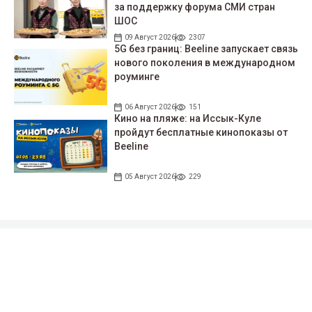
за поддержку форума СМИ стран
ШОС
09 Август 2026
2307
5G без границ: Beeline запускает связь
нового поколения в международном
роуминге
06 Август 2026
151
Кино на пляже: на Иссык-Куле
пройдут беcплатные кинопоказы от
Beeline
05 Август 2026
229
Подписывайтесь на наши соцсети!
35 тыс. подписчиков
97 тыс. подписчиков