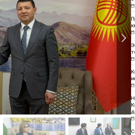
П
к
Э
т
К
и
Н
К
д
С