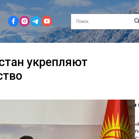
стан укрепляют
ство
«
п
с