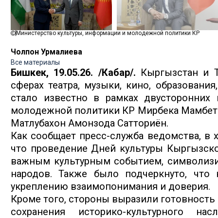
Министерство культуры, информации и молодежной политики КР
Чолпон Урмалиева
Все материалы
Бишкек, 19.05.26. /Кабар/.
Кыргызстан и Т
сферах театра, музыки, кино, образования
стало известно в рамках двусторонних 
молодежной политики КР Мирбека Мамбета
Матлубахон Амонзода Сатториён.
Как сообщает пресс-служба ведомства, в 
что проведение Дней культуры Кыргызско
важным культурным событием, символизи
народов. Также было подчеркнуто, что к
укреплению взаимопонимания и доверия.
Кроме того, стороны выразили готовность 
сохранения историко-культурного нас