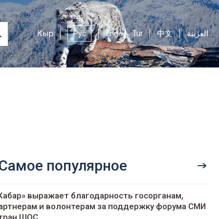
Кыр
Рус
Eng
Tur
中文
العربية
Самое популярное
Кабар» выражает благодарность госорганам,
артнерам и волонтерам за поддержку форума СМИ
тран ШОС