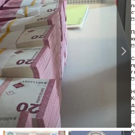
п
с
П
к
С
п
г
Н
К
д
Н
К