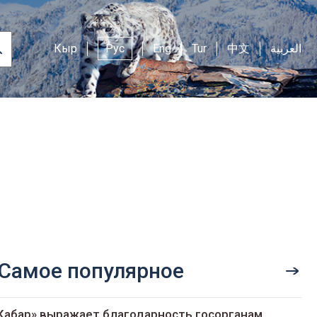
Кыр
Рус
Eng
Tur
中文
العربية
Самое популярное
Кабар» выражает благодарность госорганам,