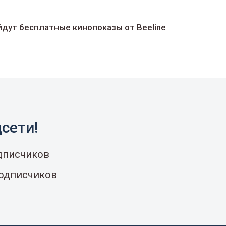
йдут беcплатные кинопоказы от Beeline
сети!
одписчиков
подписчиков