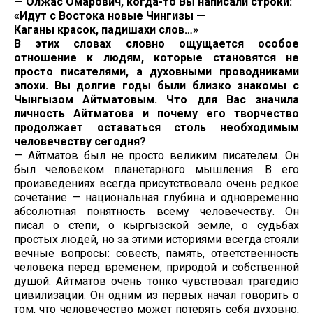
— Олжас Омарович, когда-то Вы написали строки:
«Идут с Востока новые Чингизы —
Каганы красок, падишахи слов…»
В этих словах словно ощущается особое
отношение к людям, которые становятся не
просто писателями, а духовными проводниками
эпохи. Вы долгие годы были близко знакомы с
Чынгызом Айтматовым. Что для Вас значила
личность Айтматова и почему его творчество
продолжает оставаться столь необходимым
человечеству сегодня?
— Айтматов был не просто великим писателем. Он
был человеком планетарного мышления. В его
произведениях всегда присутствовало очень редкое
сочетание — национальная глубина и одновременно
абсолютная понятность всему человечеству. Он
писал о степи, о кыргызской земле, о судьбах
простых людей, но за этими историями всегда стояли
вечные вопросы: совесть, память, ответственность
человека перед временем, природой и собственной
душой. Айтматов очень тонко чувствовал трагедию
цивилизации. Он одним из первых начал говорить о
том, что человечество может потерять себя духовно,