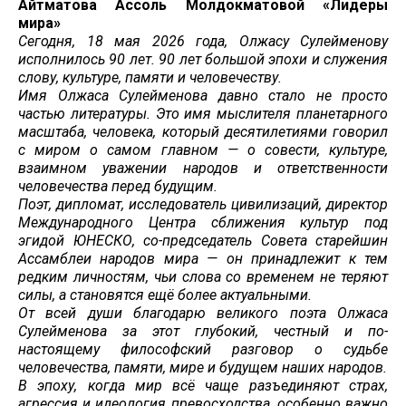
Айтматова
Ассоль
Молдокматовой «Лидеры
мира»
Сегодня, 18 мая 2026 года, Олжасу Сулейменову
исполнилось 90 лет. 90 лет большой эпохи и служения
слову, культуре, памяти и человечеству.
Имя Олжаса Сулейменова давно стало не просто
частью литературы. Это имя мыслителя планетарного
масштаба, человека, который десятилетиями говорил
с миром о самом главном — о совести, культуре,
взаимном уважении народов и ответственности
человечества перед будущим.
Поэт, дипломат, исследователь цивилизаций, директор
Международного Центра сближения культур под
эгидой ЮНЕСКО, со-председатель Совета старейшин
Ассамблеи народов мира — он принадлежит к тем
редким личностям, чьи слова со временем не теряют
силы, а становятся ещё более актуальными.
От всей души благодарю великого поэта Олжаса
Сулейменова за этот глубокий, честный и по-
настоящему философский разговор о судьбе
человечества, памяти, мире и будущем наших народов.
В эпоху, когда мир всё чаще разъединяют страх,
агрессия и идеология превосходства, особенно важно