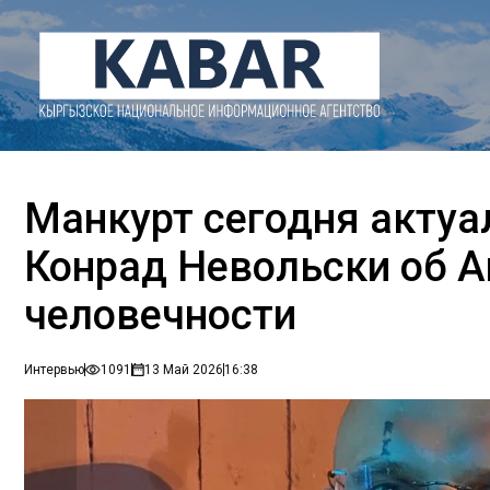
Манкурт сегодня актуа
Конрад Невольски об А
человечности
Интервью
1091
13 Май 2026
16:38