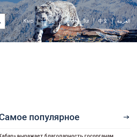
Кыр
Рус
Eng
Tur
中文
العربية
Самое популярное
Кабар» выражает благодарность госорганам,