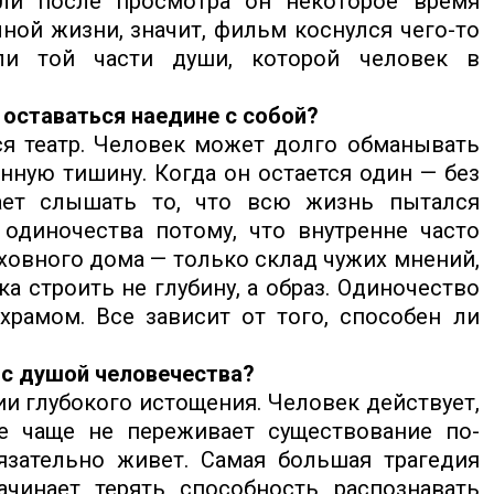
сли после просмотра он некоторое время
ной жизни, значит, фильм коснулся чего-то
ли той части души, которой человек в
 оставаться наедине с собой?
ся театр. Человек может долго обманывать
енную тишину. Когда он остается один — без
ает слышать то, что всю жизнь пытался
одиночества потому, что внутренне часто
уховного дома — только склад чужих мнений,
ка строить не глубину, а образ. Одиночество
рамом. Все зависит от того, способен ли
 с душой человечества?
и глубокого истощения. Человек действует,
се чаще не переживает существование по-
язательно живет. Самая большая трагедия
ачинает терять способность распознавать