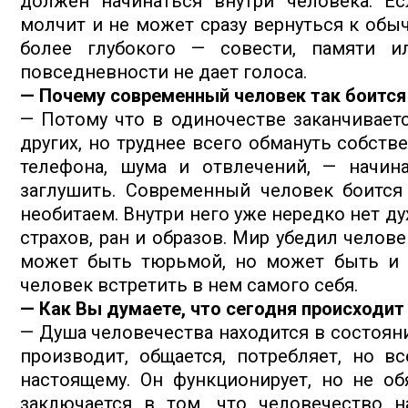
должен начинаться внутри человека. Е
молчит и не может сразу вернуться к обыч
более глубокого — совести, памяти и
повседневности не дает голоса.
— Почему современный человек так боится
— Потому что в одиночестве заканчивает
других, но труднее всего обмануть собств
телефона, шума и отвлечений, — начин
заглушить. Современный человек боится 
необитаем. Внутри него уже нередко нет д
страхов, ран и образов. Мир убедил челове
может быть тюрьмой, но может быть и х
человек встретить в нем самого себя.
— Как Вы думаете, что сегодня происходит
— Душа человечества находится в состояни
производит, общается, потребляет, но в
настоящему. Он функционирует, но не об
заключается в том, что человечество н