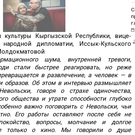
С
п
г
я культуры Кыргызской Республики, вице-
 народной дипломатии, Иссык-Кульского
 Молдокматовой
мационного шума, внутренней тревоги,
юди стали быстрее реагировать, но реже
превращается в развлечение, а человек — в
и образов. Об этом в интервью размышляет
евольски, говоря о страхе одиночества,
го общества и утрате способности глубоко
обенно важно поговорить с Невольски, чьи
но. Его работы оставляют после себя не
покойство, вопросы, молчание и долгое
не только о кино. Мы говорили о душе