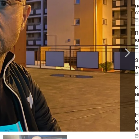
п
с
П
к
Э
т
К
и
Н
К
д