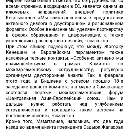
Марлен Маматалиев отметил, что сотрудничество со
всеми странами, входящими в ЕС, является одним из
ключевых направлений внешней политики
Кыргызстана. «Мы заинтересованы в продолжении
активного диалога в двустороннем и региональном
форматах. Особое внимание мы уделяем партнерству
в сферах образования и цифровизации, а также
укреплению транспортных связей», - сказал он.
При этом спикер подчеркнул, что между Жогорку
Кенешем и Европейским парламентом также
налажены тесные контакты. «Особенно активно мы
взаимодействуем в рамках Комитета по
межпарламентскому сотрудничеству, регулярно
организуем двусторонние визиты. Так, в феврале
этого года в Бишкеке с успехом прошло 18-е
заседание данного комитета, а в марте в Самарканде
состоялся первый межпарламентский форум
«Центральная Азия-Европейский союз». Нам и
дальше нужно работать над углублением
сотрудничества и проводить такие встречи на
постоянной основе», -сказал он.
Кроме того, Маматалиев, напомнив, что два года
назад во время визита президента Садыра Жапарова