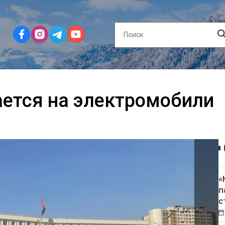
ется на электромобили
«
п
с