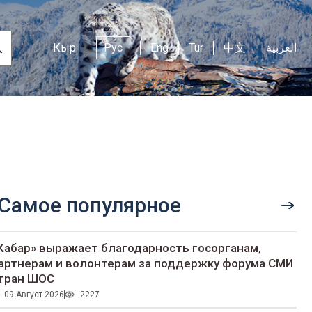
Кыр
Рус
Eng
Tur
中文
العربية
Самое популярное
Кабар» выражает благодарность госорганам,
артнерам и волонтерам за поддержку форума СМИ
тран ШОС
09 Август 2026
2227