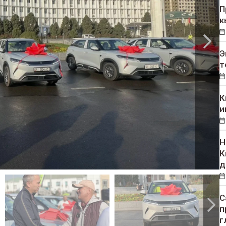
П
к
Э
т
К
и
Н
К
д
С
п
г