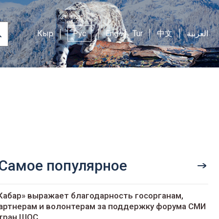
Кыр
Рус
Eng
Tur
中文
العربية
Самое популярное
Кабар» выражает благодарность госорганам,
артнерам и волонтерам за поддержку форума СМИ
тран ШОС