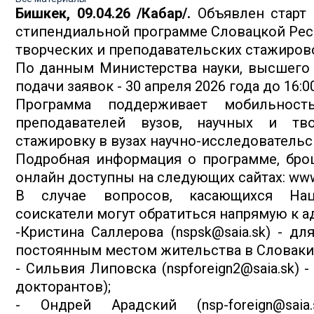
Бишкек, 09.04.26 /Кабар/.
Объявлен старт 
стипендиальной программе Словацкой Респ
творческих и преподавательских стажирово
По данным Министерства науки, высшего 
подачи заявок - 30 апреля 2026 года до 16:00
Программа поддерживает мобильность
преподавателей вузов, научных и тв
стажировку в вузах научно-исследовательс
Подробная информация о программе, бро
онлайн доступны на следующих сайтах: www.s
В случае вопросов, касающихся Нац
соискатели могут обратиться напрямую к 
-Кристина Саллерова (nspsk@saia.sk) - д
постоянным местом жительства в Словаки
- Сильвия Липовска (nspforeign2@saia.sk) 
докторантов);
- Ондрей Арадский (nsp-foreign@sai