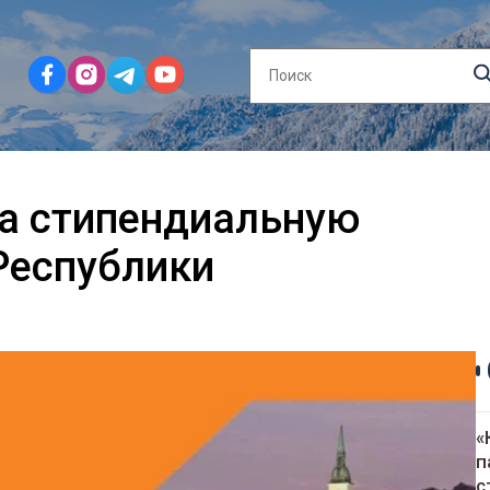
на стипендиальную
Республики
«
п
с