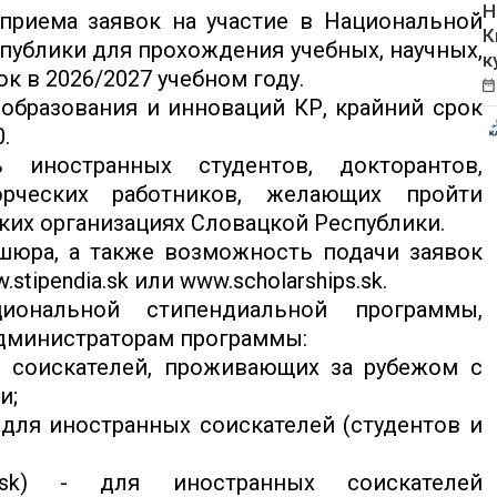
Н
приема заявок на участие в Национальной
К
ублики для прохождения учебных, научных,
к
к в 2026/2027 учебном году.
образования и инноваций КР, крайний срок
.
 иностранных студентов, докторантов,
орческих работников, желающих пройти
ких организациях Словацкой Республики.
шюра, а также возможность подачи заявок
tipendia.sk или www.scholarships.sk.
иональной стипендиальной программы,
администраторам программы:
ля соискателей, проживающих за рубежом с
и;
- для иностранных соискателей (студентов и
a.sk) - для иностранных соискателей