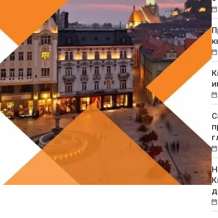
П
к
К
и
С
п
г
Н
К
д