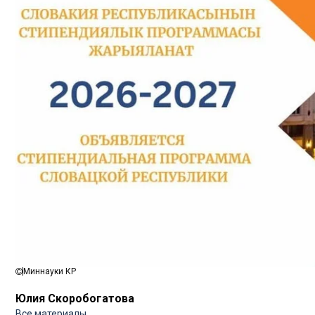
Миннауки КР
Юлия Скоробогатова
Все материалы