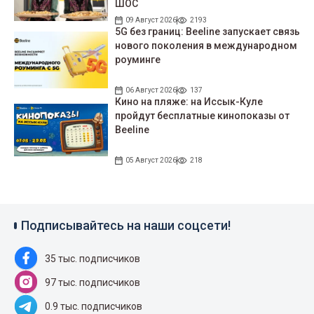
ШОС
09 Август 2026
2193
5G без границ: Beeline запускает связь
нового поколения в международном
роуминге
06 Август 2026
137
Кино на пляже: на Иссык-Куле
пройдут беcплатные кинопоказы от
Beeline
05 Август 2026
218
Подписывайтесь на наши соцсети!
35 тыс. подписчиков
97 тыс. подписчиков
0.9 тыс. подписчиков