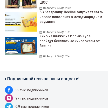
ШОС
09 Август 2026
2337
5G без границ: Beeline запускает связь
нового поколения в международном
роуминге
06 Август 2026
152
Кино на пляже: на Иссык-Куле
пройдут беcплатные кинопоказы от
Beeline
05 Август 2026
234
Подписывайтесь на наши соцсети!
35 тыс. подписчиков
97 тыс. подписчиков
0.9 тыс. подписчиков