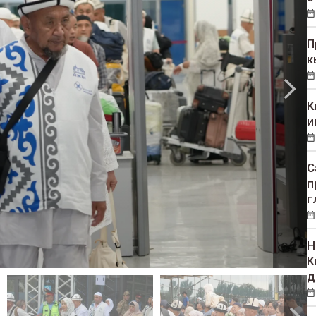
П
к
К
и
С
п
г
Н
К
д