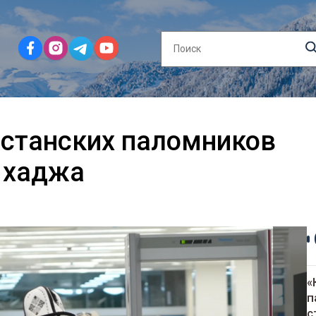
станских паломников
з хаджа
«
п
с