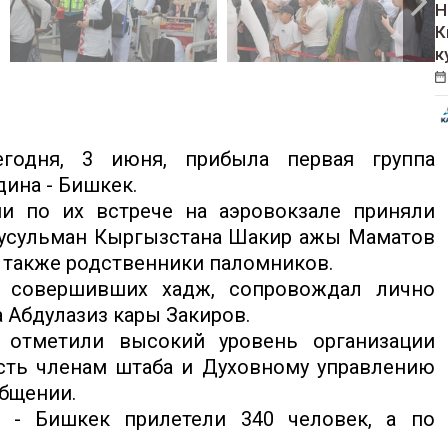
Н
К
к
одня, 3 июня, прибыла первая группа
ина - Бишкек.
и по их встрече на аэровокзале приняли
мусульман Кыргызстана Шакир ажы Маматов
а также родственники паломников.
н, совершивших хадж, сопровождал лично
Абдулазиз кары Закиров.
 отметили высокий уровень организации
сть членам штаба и Духовному управлению
общении.
 - Бишкек прилетели 340 человек, а по