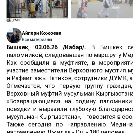
ДУМК
Айпери Кожоева
Все материалы
Бишкек, 03.06.26 /Кабар/.
В Бишкек сег
паломников, следовавшая по маршруту Мед
Как сообщили в муфтияте, в мероприяти
участие заместители Верховного муфтия 
и Рафаил ажы Татиков, сотрудники ДУМК, 
Отмечается, что первую группу гражда
Верховный муфтий мусульман Кыргызстана 
«Возвращающиеся на родину паломники
поездки и выразили глубокую благодарно
мусульман Кыргызстана», - говорится в со
Также сегодня по направлению Медина
направлению Джидда - Ош - 180 человек.