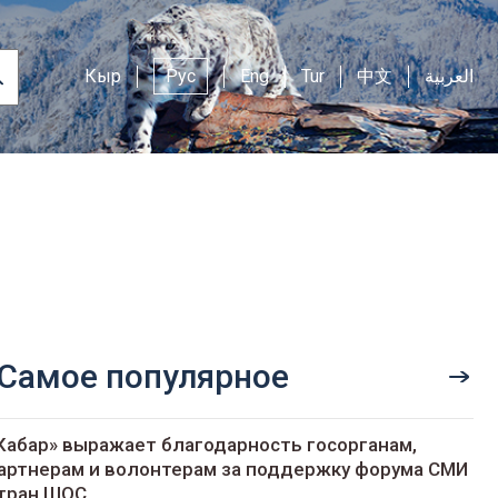
Кыр
Рус
Eng
Tur
中文
العربية
Самое популярное
Кабар» выражает благодарность госорганам,
артнерам и волонтерам за поддержку форума СМИ
тран ШОС