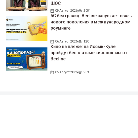
ШОС
09 Август 2026
2081
5G без границ: Beeline запускает связь
нового поколения в международном
роуминге
06 Август 2026
120
Кино на пляже: на Иссык-Куле
пройдут беcплатные кинопоказы от
Beeline
05 Август 2026
209
Подписывайтесь на наши соцсети!
35 тыс. подписчиков
97 тыс. подписчиков
0.9 тыс. подписчиков