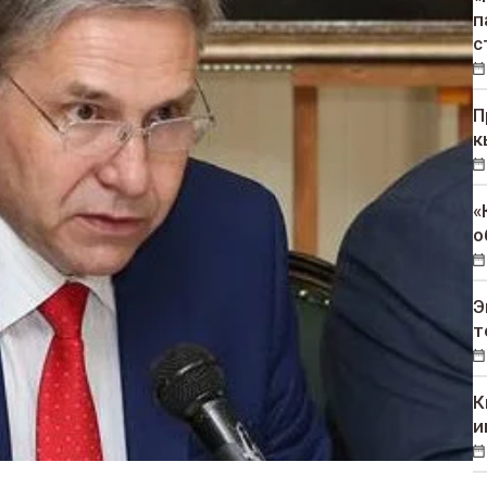
п
с
П
к
«
о
Э
т
К
и