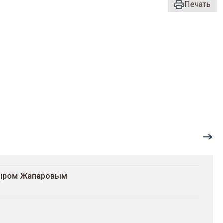
Печать
адыром Жапаровым