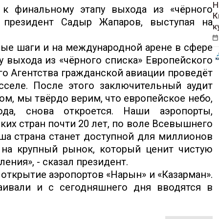
Н
 финальному этапу выхода из «чёрного
К
л президент Садыр Жапаров, выступая на
к
ные шаги и на международной арене в сфере
 выхода из «чёрного списка» Европейского
его Агентства гражданской авиации проведёт
селе. После этого заключительный аудит
зом, мы твёрдо верим, что европейское небо,
да, снова откроется. Наши аэропорты,
их стран почти 20 лет, по воле Всевышнего
аша страна станет доступной для миллионов
 на крупный рынок, который ценит чистую
ения», - сказал президент.
открытие аэропортов «Нарын» и «Казарман».
аивали и с сегодняшнего дня вводятся в