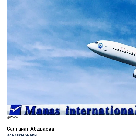
www
Салтанат Абдраева
Все материалы