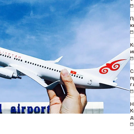
П
к
К
и
С
п
г
Н
К
д