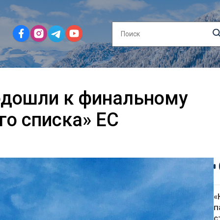
дошли к финальному
го списка» ЕС
«
п
с