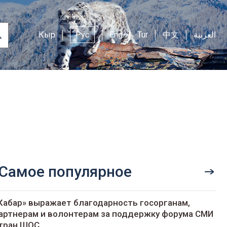
Кыр
Рус
Eng
Tur
中文
العربية
Самое популярное
Кабар» выражает благодарность госорганам,
артнерам и волонтерам за поддержку форума СМИ
тран ШОС