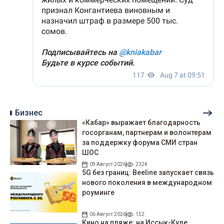
Бизнес
«Кабар» выражает благодарность
госорганам, партнерам и волонтерам
за поддержку форума СМИ стран
ШОС
09 Август 2026
2324
5G без границ: Beeline запускает связь
нового поколения в международном
роуминге
06 Август 2026
152
Кино на пляже: на Иссык-Куле