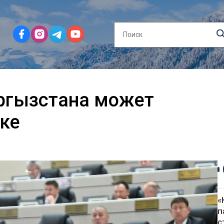
ргызстана может
ке
«
п
с