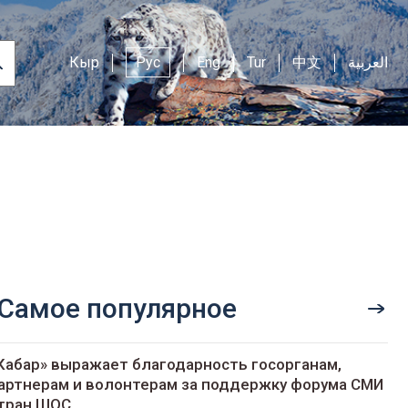
Кыр
Рус
Eng
Tur
中文
العربية
Самое популярное
Кабар» выражает благодарность госорганам,
артнерам и волонтерам за поддержку форума СМИ
тран ШОС