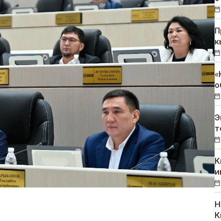
П
к
«
о
Э
т
К
и
Н
К