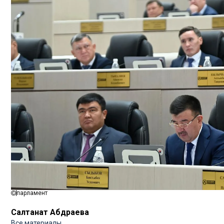
парламент
Салтанат Абдраева
Все материалы