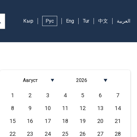
Кыр
Рус
Eng
Tur
中文
العربية
Август
2026
Январь
2026
1
2
3
4
5
6
7
Февраль
2025
8
9
10
11
12
13
14
Март
2024
Апрель
2023
15
16
17
18
19
20
21
Май
2022
22
23
24
25
26
27
28