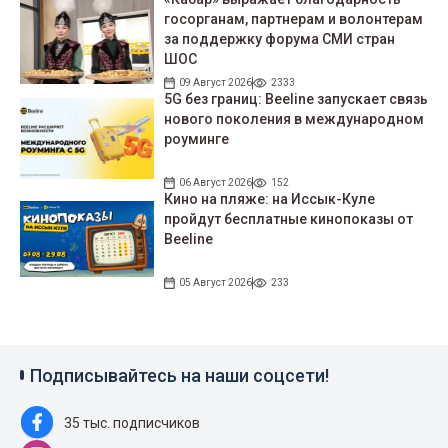
госорганам, партнерам и волонтерам
за поддержку форума СМИ стран
ШОС
09 Август 2026
2333
5G без границ: Beeline запускает связь
нового поколения в международном
роуминге
06 Август 2026
152
Кино на пляже: на Иссык-Куле
пройдут беcплатные кинопоказы от
Beeline
05 Август 2026
233
Подписывайтесь на наши соцсети!
35 тыс. подписчиков