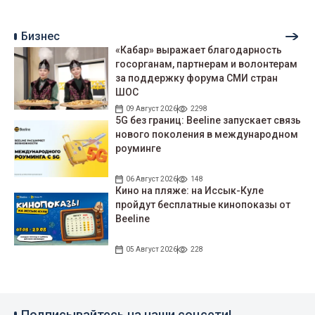
Бизнес
«Кабар» выражает благодарность
госорганам, партнерам и волонтерам
за поддержку форума СМИ стран
ШОС
09 Август 2026
2298
5G без границ: Beeline запускает связь
нового поколения в международном
роуминге
06 Август 2026
148
Кино на пляже: на Иссык-Куле
пройдут беcплатные кинопоказы от
Beeline
05 Август 2026
228
Подписывайтесь на наши соцсети!