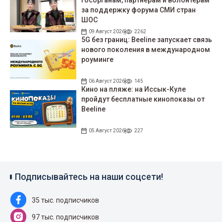
госорганам, партнерам и волонтерам
за поддержку форума СМИ стран
ШОС
09 Август 2026
2262
5G без границ: Beeline запускает связь
нового поколения в международном
роуминге
06 Август 2026
145
Кино на пляже: на Иссык-Куле
пройдут беcплатные кинопоказы от
Beeline
05 Август 2026
227
Подписывайтесь на наши соцсети!
35 тыс. подписчиков
97 тыс. подписчиков