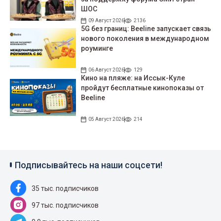
ШОС
09 Август 2026
2136
5G без границ: Beeline запускает связь
нового поколения в международном
роуминге
06 Август 2026
129
Кино на пляже: на Иссык-Куле
пройдут беcплатные кинопоказы от
Beeline
05 Август 2026
214
Подписывайтесь на наши соцсети!
35 тыс. подписчиков
97 тыс. подписчиков