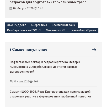
ратраков для подготовки горнолыжных трасс
07 Август 2026
176
Хью Ридделл
энергетика
Всемирный банк
Камбаратинская ГЭС - 1
Минэнерго КР
таалайбек Ибраев
Самое популярное
Нефтегазовый сектор и гидроэнергетика: лидеры
Кыргызстана и Азербайджана достигли важных
договоренностей
31 Июль 2026
968
Саммит ШОС-2026. Роль Кыргызстана как принимающей
стороны и участие в формировании глобальной повестки