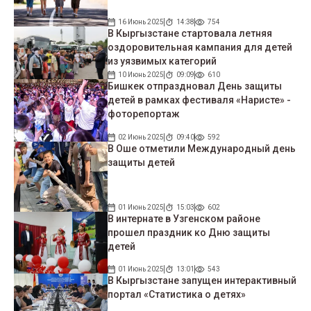
16 Июнь 2025
14:38
754
В Кыргызстане стартовала летняя
оздоровительная кампания для детей
из уязвимых категорий
10 Июнь 2025
09:09
610
Бишкек отпраздновал День защиты
детей в рамках фестиваля «Наристе» -
фоторепортаж
02 Июнь 2025
09:40
592
В Оше отметили Международный день
защиты детей
01 Июнь 2025
15:03
602
В интернате в Узгенском районе
прошел праздник ко Дню защиты
детей
01 Июнь 2025
13:01
543
В Кыргызстане запущен интерактивный
портал «Статистика о детях»