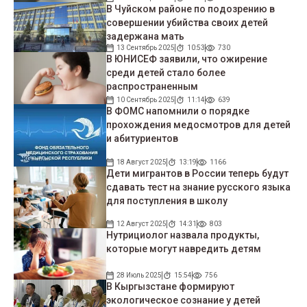
В Чуйском районе по подозрению в
совершении убийства своих детей
задержана мать
13 Сентябрь 2025
10:53
730
В ЮНИСЕФ заявили, что ожирение
среди детей стало более
распространенным
10 Сентябрь 2025
11:14
639
В ФОМС напомнили о порядке
прохождения медосмотров для детей
и абитуриентов
18 Август 2025
13:19
1166
Дети мигрантов в России теперь будут
сдавать тест на знание русского языка
для поступления в школу
12 Август 2025
14:31
803
Нутрициолог назвала продукты,
которые могут навредить детям
28 Июль 2025
15:54
756
В Кыргызстане формируют
экологическое сознание у детей