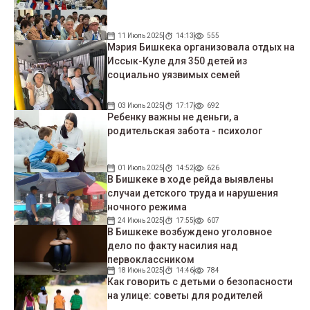
11 Июль 2025
14:13
555
Мэрия Бишкека организовала отдых на
Иссык-Куле для 350 детей из
социально уязвимых семей
03 Июль 2025
17:17
692
Ребенку важны не деньги, а
родительская забота - психолог
01 Июль 2025
14:52
626
В Бишкеке в ходе рейда выявлены
случаи детского труда и нарушения
ночного режима
24 Июнь 2025
17:55
607
В Бишкеке возбуждено уголовное
дело по факту насилия над
первоклассником
18 Июнь 2025
14:46
784
Как говорить с детьми о безопасности
на улице: советы для родителей