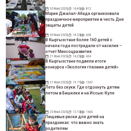
30 Май 2025
16:45
812
Мэрия Джалал-Абада организовала
праздничное мероприятие в честь Дня
защиты детей
30 Май 2025
14:20
604
В Кыргызстане более 160 детей с
начала года пострадали от насилия –
отчет Минсоцразвития
21 Май 2025
16:23
654
В Кыргызстане подвели итоги
конкурса «Экология глазами детей»
21 Май 2025
15:17
1367
Лето без скуки: Где отдохнуть детям
летом в Бишкеке и на Иссык-Куле
20 Май 2025
12:10
1665
Пищевые риски для детей на
праздниках: что важно знать
родителям