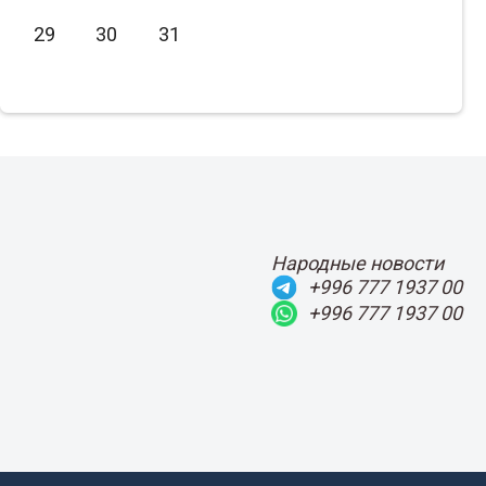
Июнь
2021
29
30
31
Июль
2020
Август
2019
Сентябрь
2018
Октябрь
2017
Ноябрь
2016
Декабрь
2015
Народные новости
+996 777 1937 00
+996 777 1937 00