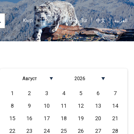
Кыр
Рус
Eng
Tur
中文
العربية
Август
2026
Январь
2026
1
2
3
4
5
6
7
Февраль
2025
8
9
10
11
12
13
14
Март
2024
Апрель
2023
15
16
17
18
19
20
21
Май
2022
22
23
24
25
26
27
28