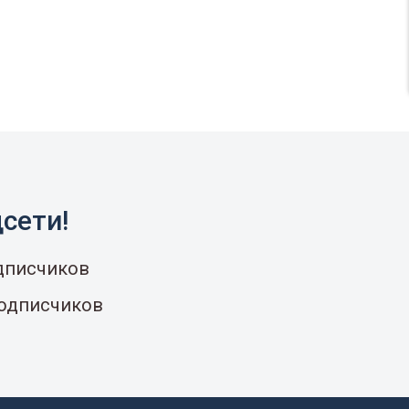
сети!
одписчиков
подписчиков