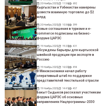
20 Ноябрь 2025
11:56
692
Кыргызстан и Узбекистан намерены
довести взаимную торговлю до $2
млрд
20 Ноябрь 2025
10:36
399
Новые соглашения в туризме и e-
commerce подписаны на бизнес-
форуме ЦАРЭС
19 Ноябрь 2025
19:20
431
Обсуждены барьеры для кыргызской
швейной продукции при экспорте в
Россию
19 Ноябрь 2025
16:53
494
В Минэкономики начал работу
оперативный штаб по поддержке
представителей текстильной отрасли
19 Ноябрь 2025
14:41
457
Бакыт Сыдыков рассказал участникам
форума ЦАРЭС об основных
направлениях Нацпрограммы-2030