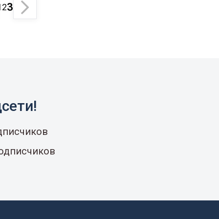
3
1
2
сети!
одписчиков
подписчиков