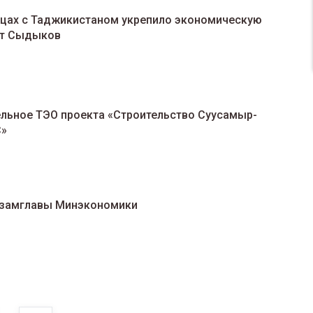
ицах с Таджикистаном укрепило экономическую
ыт Сыдыков
ельное ТЭО проекта «Строительство Суусамыр-
С»
ю замглавы Минэкономики