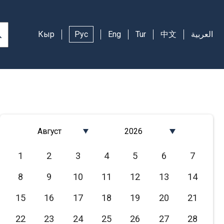
Кыр
Рус
Eng
Tur
中文
العربية
Август
2026
Январь
2026
1
2
3
4
5
6
7
Февраль
2025
8
9
10
11
12
13
14
Март
2024
Апрель
2023
15
16
17
18
19
20
21
Май
2022
22
23
24
25
26
27
28