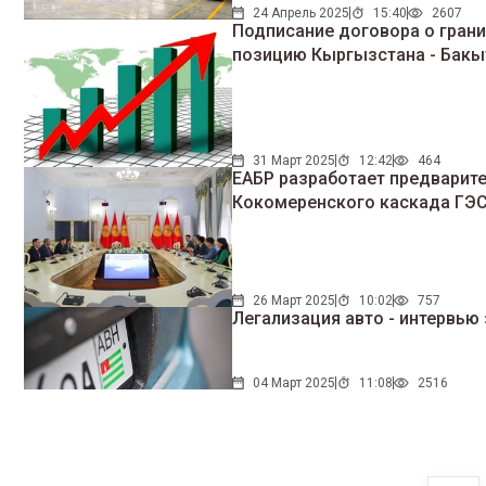
24 Апрель 2025
15:40
2607
Подписание договора о гран
позицию Кыргызстана - Бак
31 Март 2025
12:42
464
ЕАБР разработает предварит
Кокомеренского каскада ГЭ
26 Март 2025
10:02
757
Легализация авто - интервь
04 Март 2025
11:08
2516