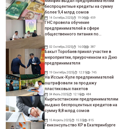
Минфин выдал предпринимателям
беспроцентные кредиты на сумму
более 9,4 млрд сомов
14 Октябрь 2025
19:04
459
ГНС провела обучение
предпринимателей в сфере
общественного питания по
фискальному программированию
02 Октябрь 2025
16:00
387
Бакыт Торобаев принял участие в
мероприятии, приуроченном ко Дню
предпринимателя
19 Сентябрь 2025
12:31
745
На Иссык-Куле предпринимателей
оштрафовали за продажу
пластиковых пакетов
04 Июль 2025
12:16
484
Кыргызстанским предпринимателям
выдано беспроцентных кредитов на
сумму 8,8 млрд сомов
15 Апрель 2025
15:32
815
Генконсульство КР в Екатеринбурге