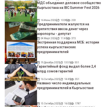
МДС объединил деловое сообщество
Кыргызстана на IBC Summer Fest 2026
16 Июнь 2026
10:38
203
Предприниматели жалуются на
препятствия ввоза денег через
аэропорты - депутат
04 Март 2026
11:40
373
Экстренная поддержка МСБ: истории
успеха кыргызстанских
предпринимателей
19 Декабрь 2025
13:51
551
Гарантийный фонд выдал более 2,4
млрд сомов гарантий
16 Октябрь 2025
14:49
351
Названо число индивидуальных
предпринимателей в Кыргызстане
15 Октябрь 2025
16:02
1787