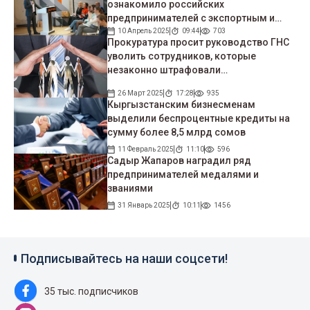
ознакомило российских
предпринимателей с экспортным и
турпотенциалом Кыргызстана
10 Апрель 2025
09:44
703
Прокуратура просит руководство ГНС
уволить сотрудников, которые
незаконно штрафовали
предпринимателей
26 Март 2025
17:28
935
Кыргызстанским бизнесменам
выделили беспроцентные кредиты на
сумму более 8,5 млрд сомов
11 Февраль 2025
11:10
596
Садыр Жапаров наградил ряд
предпринимателей медалями и
званиями
31 Январь 2025
10:11
1456
Подписывайтесь на наши соцсети!
35 тыс. подписчиков