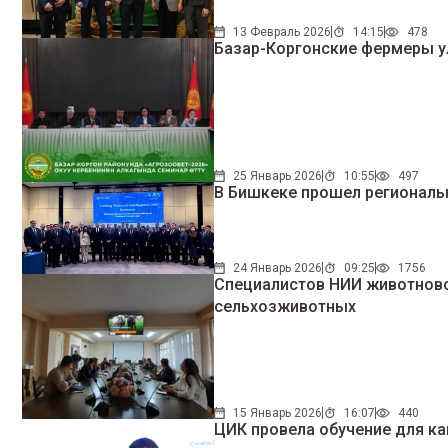
13 Февраль 2026
14:15
478
Базар-Коргонские фермеры у
25 Январь 2026
10:55
497
В Бишкеке прошел региональ
24 Январь 2026
09:25
1756
Специалистов НИИ животнов
сельхозживотных
15 Январь 2026
16:07
440
ЦИК провела обучение для ка