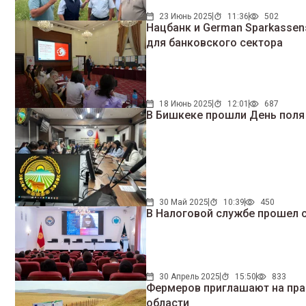
23 Июнь 2025
11:36
502
Нацбанк и German Sparkassen
для банковского сектора
18 Июнь 2025
12:01
687
В Бишкеке прошли День поля 
30 Май 2025
10:39
450
В Налоговой службе прошел 
30 Апрель 2025
15:50
833
Фермеров приглашают на пра
области